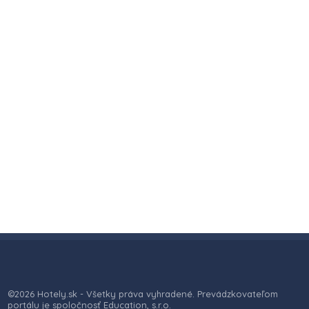
©2026 Hotely.sk - Všetky práva vyhradené. Prevádzkovateľom
portálu je spoločnosť Education, s.r.o.