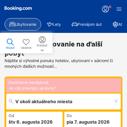
Ubytovanie
Lety
Prenájom áut
Atra
Nájdite si ubytovanie na ďalší
Prihlásiť
Hľadať
Uložené
sa
pobyt
Nájdite si výhodné ponuky hotelov, ubytovaní v súkromí či
mnohých ďalších možností...
Destinácia nenájdená.
Je váš pravopis správny?
Od
Do
štv 6. augusta 2026
pia 7. augusta 2026