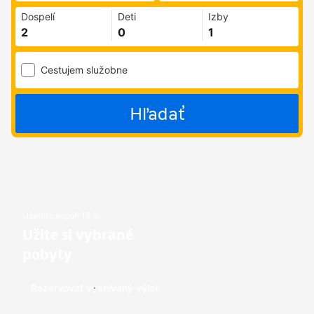
Dospelí
Deti
Izby
Cestujem služobne
Hľadať
Ušetrite aspoň 15 %
Užite si vybrané
pobyty
Rezervovať vysnívaný výlet