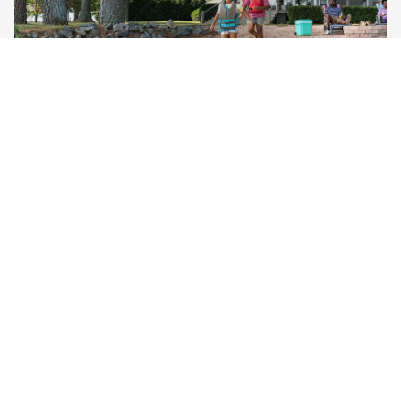
Cestujte viac, plaťte menej
Prihláste sa a ušetrite
Ušetrite minimálne 10 % vo vybraných
ubytovaniach – stačí hľadať modré
označenie Genius
Prihlásiť sa
Registrovať sa
Krajiny
Regióny
Mestá
Štvrte
Letiská
hotelov
Zaujímavé miesta
Dovolenkové domy
Apartmány
Rezorty
Vily
Hostely