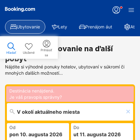
Ubytovanie
Lety
Prenájom áut
Atra
Nájdite si ubytovanie na ďalší
Prihlásiť
Hľadať
Uložené
sa
pobyt
Nájdite si výhodné ponuky hotelov, ubytovaní v súkromí či
mnohých ďalších možností...
Destinácia nenájdená.
Je váš pravopis správny?
Od
Do
pon 10. augusta 2026
ut 11. augusta 2026