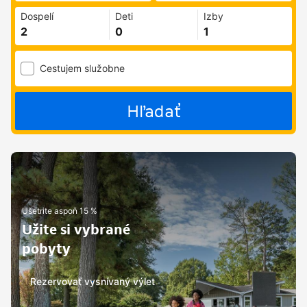
Dospelí
Deti
Izby
Cestujem služobne
Hľadať
Ušetrite aspoň 15 %
Užite si vybrané
pobyty
Rezervovať vysnívaný výlet