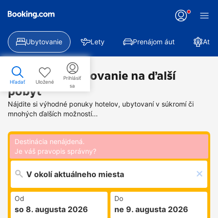
Ubytovanie
Lety
Prenájom áut
Atra
Nájdite si ubytovanie na ďalší
Prihlásiť
Hľadať
Uložené
sa
pobyt
Nájdite si výhodné ponuky hotelov, ubytovaní v súkromí či
mnohých ďalších možností...
Destinácia nenájdená.
Je váš pravopis správny?
Od
Do
so 8. augusta 2026
ne 9. augusta 2026