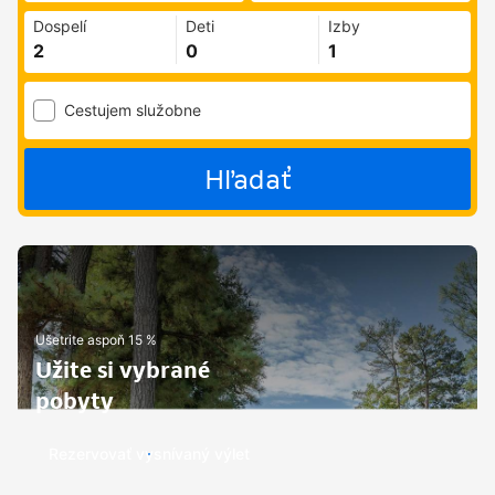
Dospelí
Deti
Izby
Cestujem služobne
Hľadať
Ušetrite aspoň 15 %
Užite si vybrané
pobyty
Rezervovať vysnívaný výlet