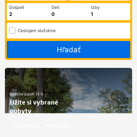
Dospelí
Deti
Izby
Cestujem služobne
Hľadať
Ušetrite aspoň 15 %
Užite si vybrané
pobyty
Rezervovať vysnívaný výlet