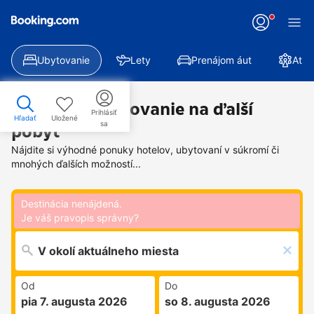
Ubytovanie
Lety
Prenájom áut
Atra
Nájdite si ubytovanie na ďalší
Prihlásiť
Hľadať
Uložené
sa
pobyt
Nájdite si výhodné ponuky hotelov, ubytovaní v súkromí či
mnohých ďalších možností...
Destinácia nenájdená.
Je váš pravopis správny?
Od
Do
pia 7. augusta 2026
so 8. augusta 2026