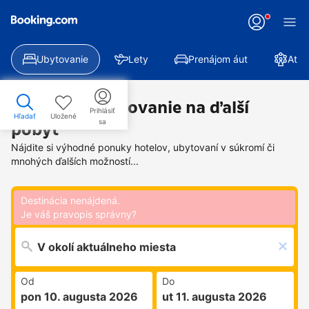
Ubytovanie
Lety
Prenájom áut
Atra
Nájdite si ubytovanie na ďalší
Prihlásiť
Hľadať
Uložené
sa
pobyt
Nájdite si výhodné ponuky hotelov, ubytovaní v súkromí či
mnohých ďalších možností...
Destinácia nenájdená.
Je váš pravopis správny?
Od
Do
pon 10. augusta 2026
ut 11. augusta 2026