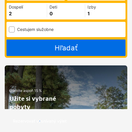
Dospelí
Deti
Izby
Cestujem služobne
Hľadať
Ušetrite aspoň 15 %
Užite si vybrané
pobyty
Rezervovať vysnívaný výlet