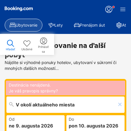
Ubytovanie
Lety
Prenájom áut
Atra
Nájdite si ubytovanie na ďalší
Prihlásiť
Hľadať
Uložené
sa
pobyt
Nájdite si výhodné ponuky hotelov, ubytovaní v súkromí či
mnohých ďalších možností...
Destinácia nenájdená.
Je váš pravopis správny?
Od
Do
ne 9. augusta 2026
pon 10. augusta 2026