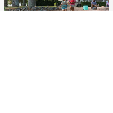
Cestujte viac, plaťte menej
Prihláste sa a ušetrite
Ušetrite minimálne 10 % vo vybraných
ubytovaniach – stačí hľadať modré
označenie Genius
Prihlásiť sa
Registrovať sa
Krajiny
Regióny
Mestá
Štvrte
Letiská
hotelov
Zaujímavé miesta
Dovolenkové domy
Apartmány
Rezorty
Vily
Hostely