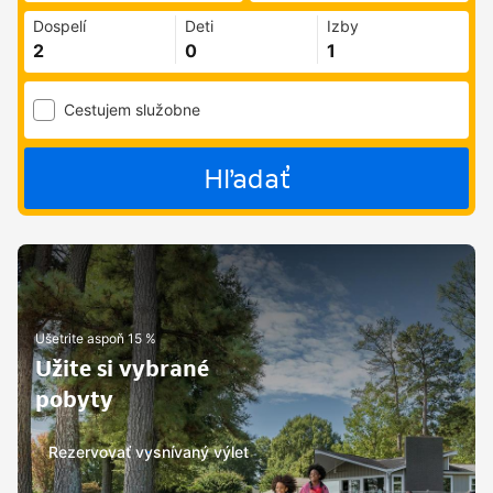
Dospelí
Deti
Izby
Cestujem služobne
Hľadať
Ušetrite aspoň 15 %
Užite si vybrané
pobyty
Rezervovať vysnívaný výlet