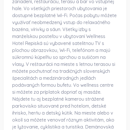
zariadení, reštauráciu, terasu a bar vo vstupnej
hale. Vo všetkých priestoroch ubytovania je
dostupné bezplatné Wi-Fi. Počas pobytu môžete
využívať neobmedzený vstup do relaxačného
bazéna, vírivky a sáun. Všetky izby s
manželskou posteľou v ubytovaní Wellness
Hotel Repiská sú vybavené satelitnou TV s
plochou obrazovkou, Wi-Fi, telefónom a majú
súkromnú kúpeľňu so sprchou a sušičom na
vlasy. V reštaurácii na mieste s letnou terasou si
môžete pochutnať na tradičných slovenských
špecialitách a medzinárodných jedlách
podávaných formou bufetu. Vo wellness centre
si môžete za príplatok dopriať aj masáže.
Nájdete tu aj bezplatné kamerou strážené
parkovisko situované pred hotelom, detské
ihrisko, herňu a detský kútik. Na mieste alebo v
okolí sa môžete venovať rôznym aktivitám, ako
je lyžovanie, cyklistika a turistika. Demänovská