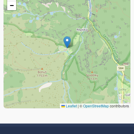
−
Leaflet
|
©
OpenStreetMap
contributors