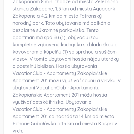
Zakopanom 8 min. chôdze od miesta Železničná
stanica Zakopane, 1,3 km od miesta Aquapark
Zakopane a 4,2 km od miesta Tatranský
národný park. Toto ubytovanie má balkón a
bezplatné súkromné parkovisko. Tento
apartmán má spálňu (1), obývaciu izbu,
kompletne vybavenú kuchynku s chladničkou a
kávovarom a kúpeľňu (1) so sprchou a sušičom
vlasov. V tomto ubytovaní hostia nájdu uteráky
a posteľnú bielizeň. Hostia ubytovania
VacationClub - Apartamenty Zakopiańskie
Apartament 201 môžu využívať saunu a vírivku. V
ubytovaní VacationClub - Apartamenty
Zakopiańskie Apartament 201 môžu hostia
využívať detské ihrisko. Ubytovanie
VacationClub - Apartamenty Zakopiańskie
Apartament 201 sa nachádza 14 km od miesta
Pohorie Gubałówka a 15 km od miesta Kasprov
vrch.