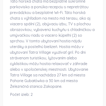
Táto horská chata má bezplatné súkromné
parkovisko a ponúka recepciu s nepretržitou
prevádzkou a bezplatné Wi-Fi. Táto horská
chata s výhľadom na mesto má terasu, ako aj
viacero spální (2), obývaciu izbu, TV s plochou
obrazovkou, vybavenú kuchyňu s chladničkou a
umývačkou riadu a viacero kúpeľní (2) so
sprchou. V tomto ubytovaní hostia nájdu
uteráky a posteľnú bielizeň. Hostia môžu v
ubytovaní Tatra Village využívať gril. Po dni
strávenom turistikou, lyžovaním alebo
cyklistikou môžu hostia relaxovať v záhrade
alebo v spoločenskej miestnosti. Ubytovanie
Tatra Village sa nachádza 27 km od miesta
Pohorie Gubałówka a 30 km od miesta
Železničná stanica Zakopane.
Počet izieb:
2