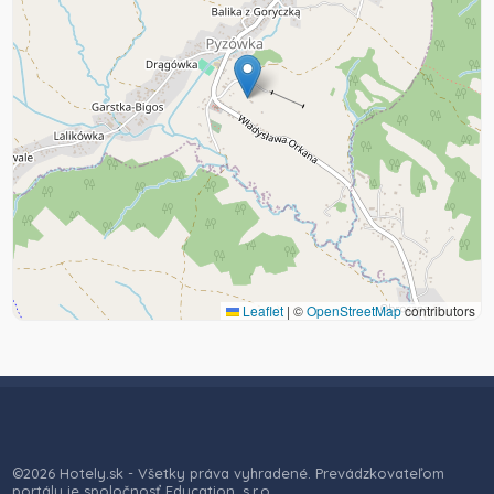
Leaflet
|
©
OpenStreetMap
contributors
©2026 Hotely.sk - Všetky práva vyhradené. Prevádzkovateľom
portálu je spoločnosť Education, s.r.o.