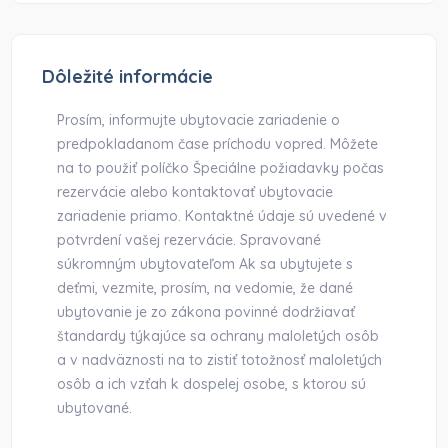
Dôležité informácie
Prosím, informujte ubytovacie zariadenie o
predpokladanom čase príchodu vopred. Môžete
na to použiť políčko Špeciálne požiadavky počas
rezervácie alebo kontaktovať ubytovacie
zariadenie priamo. Kontaktné údaje sú uvedené v
potvrdení vašej rezervácie. Spravované
súkromným ubytovateľom Ak sa ubytujete s
deťmi, vezmite, prosím, na vedomie, že dané
ubytovanie je zo zákona povinné dodržiavať
štandardy týkajúce sa ochrany maloletých osôb
a v nadväznosti na to zistiť totožnosť maloletých
osôb a ich vzťah k dospelej osobe, s ktorou sú
ubytované.