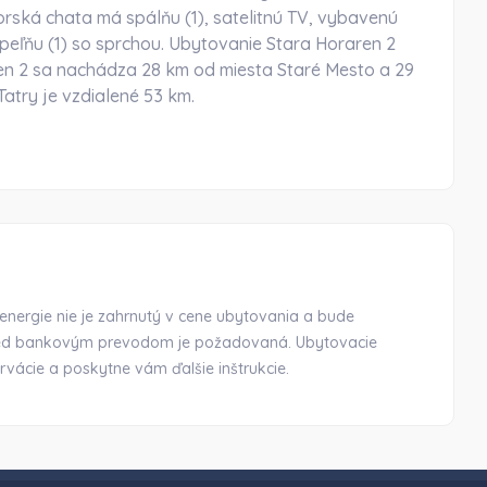
 horská chata má spálňu (1), satelitnú TV, vybavenú
peľňu (1) so sprchou. Ubytovanie Stara Horaren 2
ren 2 sa nachádza 28 km od miesta Staré Mesto a 29
atry je vzdialené 53 km.
energie nie je zahrnutý v cene ubytovania a bude
red bankovým prevodom je požadovaná. Ubytovacie
vácie a poskytne vám ďalšie inštrukcie.