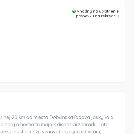
Vhodný na uplatnenie
príspevku na rekreáciu
šinej 20 km od miesta Dobšinská ľadová jaskyňa a
a hory a hostia tu majú k dispozícii záhradu. Táto
kde sa hostia môžu venovať rôznym aktivitám,