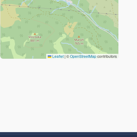
Leaflet
|
©
OpenStreetMap
contributors