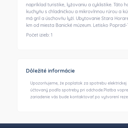
napríklad turistike, lyžovaniu a cyklistike. Táto
kuchyňu s chladničkou a mikrovlnnou rúrou a kú
má gril a úschovňu lyží. Ubytovanie Stara Hora
km od miesta Banické múzeum. Letisko Poprad-T
Počet izieb:
1
Dôležité informácie
Upozorňujeme, že poplatok za spotrebu elektrickej 
účtovaný podľa spotreby pri odchode.Platba vop
zariadenie vás bude kontaktovať po vytvorení rezer