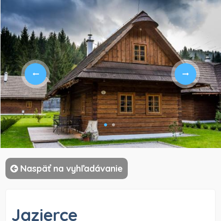
)
Naspäť na vyhľadávanie
Jazierce