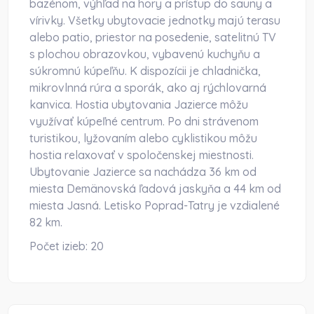
bazénom, výhľad na hory a prístup do sauny a
vírivky. Všetky ubytovacie jednotky majú terasu
alebo patio, priestor na posedenie, satelitnú TV
s plochou obrazovkou, vybavenú kuchyňu a
súkromnú kúpeľňu. K dispozícii je chladnička,
mikrovlnná rúra a sporák, ako aj rýchlovarná
kanvica. Hostia ubytovania Jazierce môžu
využívať kúpeľné centrum. Po dni strávenom
turistikou, lyžovaním alebo cyklistikou môžu
hostia relaxovať v spoločenskej miestnosti.
Ubytovanie Jazierce sa nachádza 36 km od
miesta Demänovská ľadová jaskyňa a 44 km od
miesta Jasná. Letisko Poprad-Tatry je vzdialené
82 km.
Počet izieb:
20