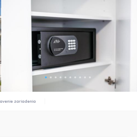
)
avenie zariadenia