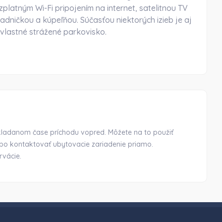
latným Wi-Fi pripojením na internet, satelitnou TV
dničkou a kúpeľňou. Súčasťou niektorých izieb je aj
 vlastné strážené parkovisko.
okladanom čase príchodu vopred. Môžete na to použiť
ebo kontaktovať ubytovacie zariadenie priamo.
rvácie.