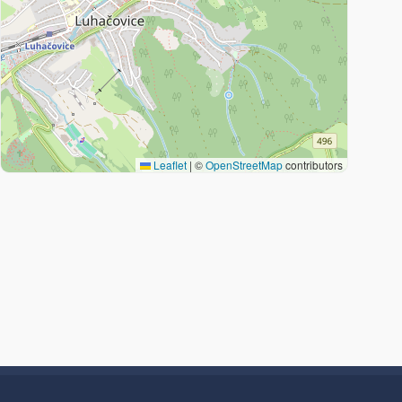
Leaflet
|
©
OpenStreetMap
contributors