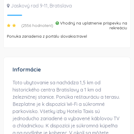
Jaskový rad 9-11
,
Bratislava
Vhodný na uplatnenie príspevku na
(2556 hodnotení)
rekreáciu
Ponuka zariadenia z portálu slovakia.travel
Informácie
Toto ubytovanie sa nachádza 1,5 km od
historického centra Bratislavy a 1 km od
železničnej stanice. Ponúka reštauráciu a terasu.
Bezplatne je k dispozícii Wi-Fi a súkromné
parkovisko. Všetky izby Hotela Taxis sú
jednoducho zariadené a vybavené káblovou TV
a chladničkou. K dispozícii je súkromná kúpeľňa
a na podlahe je koberec. V okolí sa môžete