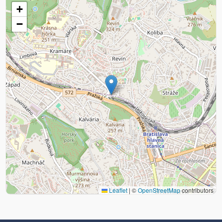
+
−
Leaflet
|
©
OpenStreetMap
contributors