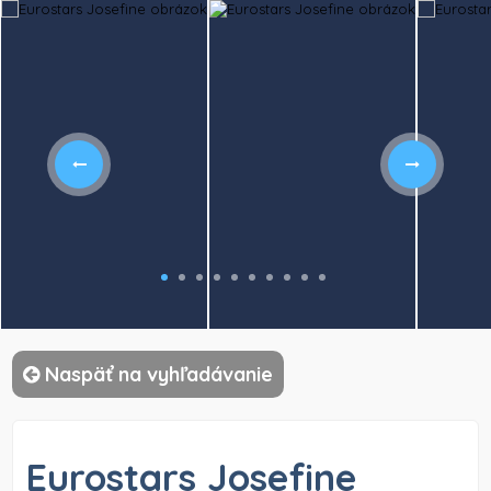
)
Naspäť na vyhľadávanie
Eurostars Josefine