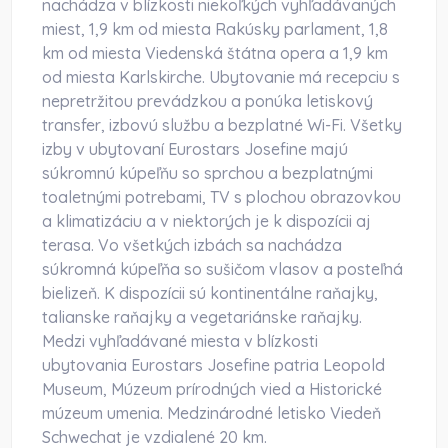
nachádza v blízkosti niekoľkých vyhľadávaných
miest, 1,9 km od miesta Rakúsky parlament, 1,8
km od miesta Viedenská štátna opera a 1,9 km
od miesta Karlskirche. Ubytovanie má recepciu s
nepretržitou prevádzkou a ponúka letiskový
transfer, izbovú službu a bezplatné Wi-Fi. Všetky
izby v ubytovaní Eurostars Josefine majú
súkromnú kúpeľňu so sprchou a bezplatnými
toaletnými potrebami, TV s plochou obrazovkou
a klimatizáciu a v niektorých je k dispozícii aj
terasa. Vo všetkých izbách sa nachádza
súkromná kúpeľňa so sušičom vlasov a posteľná
bielizeň. K dispozícii sú kontinentálne raňajky,
talianske raňajky a vegetariánske raňajky.
Medzi vyhľadávané miesta v blízkosti
ubytovania Eurostars Josefine patria Leopold
Museum, Múzeum prírodných vied a Historické
múzeum umenia. Medzinárodné letisko Viedeň
Schwechat je vzdialené 20 km.