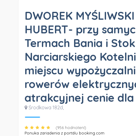
DWOREK MYŚLIWSKI
HUBERT- przy samyc
Termach Bania i Sto
Narciarskiego Koteln
miejscu wypożyczalni
rowerów elektryczny
atrakcyjnej cenie dla
Środkowa 182d
,
(956 hodnotení)
Ponuka zariadenia z portálu booking.com