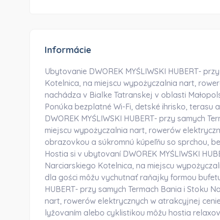
Informácie
Ubytovanie DWOREK MYŚLIWSKI HUBERT- przy s
Kotelnica, na miejscu wypożyczalnia nart, rower
nachádza v Bialke Tatranskej v oblasti Małopol
Ponúka bezplatné Wi-Fi, detské ihrisko, terasu
DWOREK MYŚLIWSKI HUBERT- przy samych Termac
miejscu wypożyczalnia nart, rowerów elektryczn
obrazovkou a súkromnú kúpeľňu so sprchou, bez
Hostia si v ubytovaní DWOREK MYŚLIWSKI HUBE
Narciarskiego Kotelnica, na miejscu wypożyczal
dla gości môžu vychutnať raňajky formou bufe
HUBERT- przy samych Termach Bania i Stoku Nar
nart, rowerów elektrycznych w atrakcyjnej cenie 
lyžovaním alebo cyklistikou môžu hostia relaxov