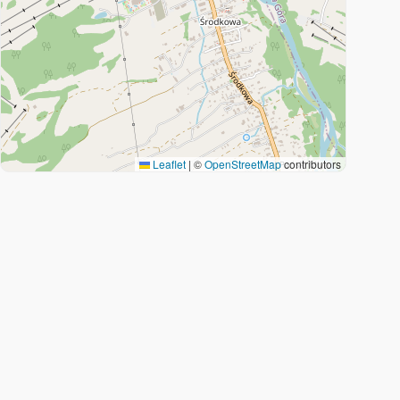
Leaflet
|
©
OpenStreetMap
contributors