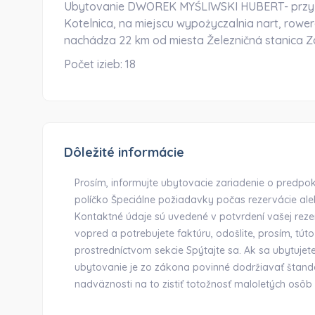
Ubytovanie DWOREK MYŚLIWSKI HUBERT- przy s
Kotelnica, na miejscu wypożyczalnia nart, rower
nachádza 22 km od miesta Železničná stanica 
Počet izieb:
18
Dôležité informácie
Prosím, informujte ubytovacie zariadenie o predp
políčko Špeciálne požiadavky počas rezervácie al
Kontaktné údaje sú uvedené v potvrdení vašej rezer
vopred a potrebujete faktúru, odošlite, prosím, tú
prostredníctvom sekcie Spýtajte sa. Ak sa ubytujet
ubytovanie je zo zákona povinné dodržiavať štand
nadväznosti na to zistiť totožnosť maloletých osôb