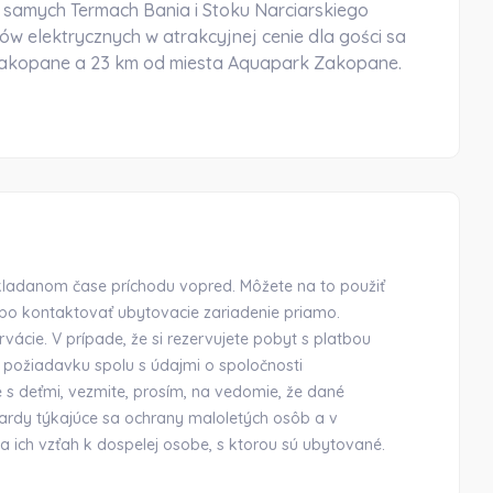
amych Termach Bania i Stoku Narciarskiego
ów elektrycznych w atrakcyjnej cenie dla gości sa
Zakopane a 23 km od miesta Aquapark Zakopane.
okladanom čase príchodu vopred. Môžete na to použiť
ebo kontaktovať ubytovacie zariadenie priamo.
vácie. V prípade, že si rezervujete pobyt s platbou
to požiadavku spolu s údajmi o spoločnosti
e s deťmi, vezmite, prosím, na vedomie, že dané
ardy týkajúce sa ochrany maloletých osôb a v
 a ich vzťah k dospelej osobe, s ktorou sú ubytované.