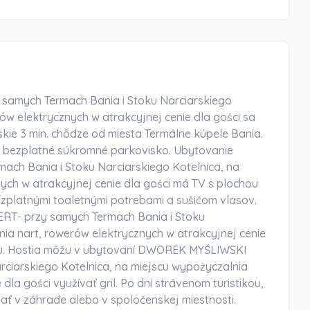
amych Termach Bania i Stoku Narciarskiego
ów elektrycznych w atrakcyjnej cenie dla gości sa
skie 3 min. chôdze od miesta Termálne kúpele Bania.
 a bezplatné súkromné parkovisko. Ubytovanie
h Bania i Stoku Narciarskiego Kotelnica, na
ych w atrakcyjnej cenie dla gości má TV s plochou
platnými toaletnými potrebami a sušičom vlasov.
RT- przy samych Termach Bania i Stoku
nia nart, rowerów elektrycznych w atrakcyjnej cenie
tu. Hostia môžu v ubytovaní DWOREK MYŚLIWSKI
ciarskiego Kotelnica, na miejscu wypożyczalnia
dla gości využívať gril. Po dni strávenom turistikou,
ať v záhrade alebo v spoločenskej miestnosti.