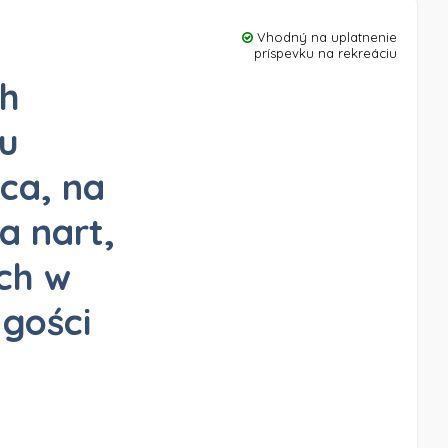
Vhodný na uplatnenie
príspevku na rekreáciu
h
ku
ica, na
a nart,
ch w
 gości