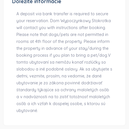
Dôležité informácie
A deposit via bank transfer is required to secure
your reservation. Dom Wypoczynkowy Stokrotka
will contact you with instructions after booking.
Please note that dogs/pets are not permitted in
rooms at 4th floor of the property. Please inform
the property in advance of your stay/during the
booking process if you plan to bring a pet/dog.V
tomto ubytovaní sa nemôžu konať rozlúčky so
slobodou a iné podobné oslavy. Ak sa ubytujete s
deťmi, vezmite, prosím, na vedomie, že dané
ubytovanie je zo zákona povinné dodržiavať
štandardy týkajúce sa ochrany maloletých osôb
a v nadväznosti na to zistiť totožnosť maloletých
osôb a ich vzťah k dospelej osobe, s ktorou sú
ubytované.