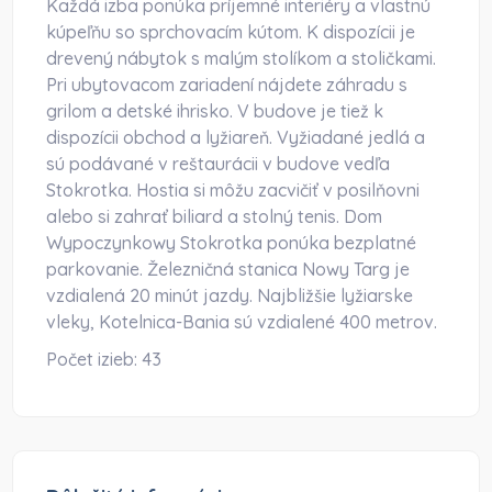
Každá izba ponúka príjemné interiéry a vlastnú
kúpeľňu so sprchovacím kútom. K dispozícii je
drevený nábytok s malým stolíkom a stoličkami.
Pri ubytovacom zariadení nájdete záhradu s
grilom a detské ihrisko. V budove je tiež k
dispozícii obchod a lyžiareň. Vyžiadané jedlá a
sú podávané v reštaurácii v budove vedľa
Stokrotka. Hostia si môžu zacvičiť v posilňovni
alebo si zahrať biliard a stolný tenis. Dom
Wypoczynkowy Stokrotka ponúka bezplatné
parkovanie. Železničná stanica Nowy Targ je
vzdialená 20 minút jazdy. Najbližšie lyžiarske
vleky, Kotelnica-Bania sú vzdialené 400 metrov.
Počet izieb:
43