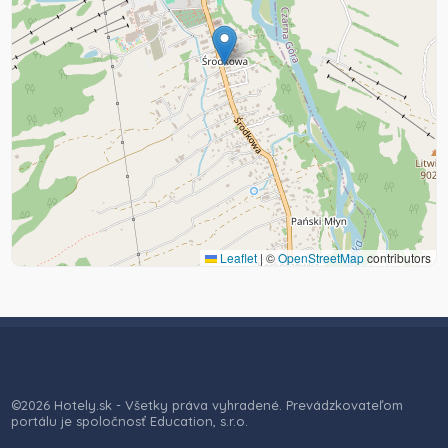
Leaflet
|
©
OpenStreetMap
contributors
©2026 Hotely.sk - Všetky práva vyhradené. Prevádzkovateľom
portálu je spoločnosť Education, s.r.o.