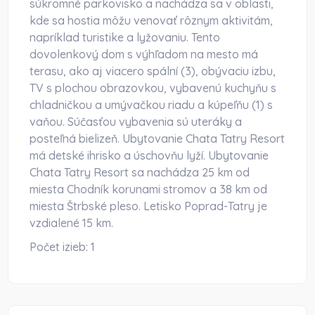
súkromné parkovisko a nachádza sa v oblasti,
kde sa hostia môžu venovať rôznym aktivitám,
napríklad turistike a lyžovaniu. Tento
dovolenkový dom s výhľadom na mesto má
terasu, ako aj viacero spální (3), obývaciu izbu,
TV s plochou obrazovkou, vybavenú kuchyňu s
chladničkou a umývačkou riadu a kúpeľňu (1) s
vaňou. Súčasťou vybavenia sú uteráky a
posteľná bielizeň. Ubytovanie Chata Tatry Resort
má detské ihrisko a úschovňu lyží. Ubytovanie
Chata Tatry Resort sa nachádza 25 km od
miesta Chodník korunami stromov a 38 km od
miesta Štrbské pleso. Letisko Poprad-Tatry je
vzdialené 15 km.
Počet izieb:
1