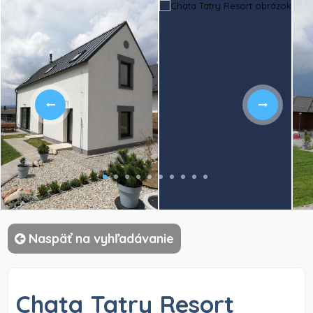
)
Naspäť na vyhľadávanie
Chata Tatry Resort