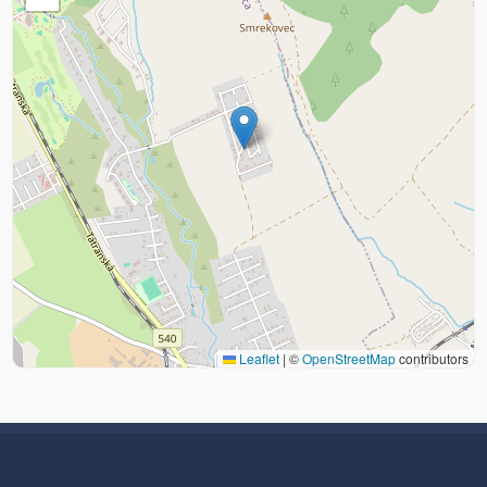
Leaflet
|
©
OpenStreetMap
contributors