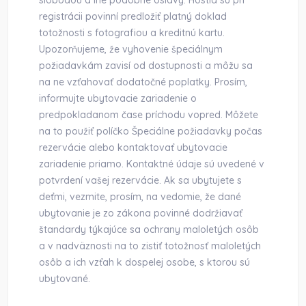
slobodou a iné podobné oslavy. Hostia sú pri
registrácii povinní predložiť platný doklad
totožnosti s fotografiou a kreditnú kartu.
Upozorňujeme, že vyhovenie špeciálnym
požiadavkám zavisí od dostupnosti a môžu sa
na ne vzťahovať dodatočné poplatky. Prosím,
informujte ubytovacie zariadenie o
predpokladanom čase príchodu vopred. Môžete
na to použiť políčko Špeciálne požiadavky počas
rezervácie alebo kontaktovať ubytovacie
zariadenie priamo. Kontaktné údaje sú uvedené v
potvrdení vašej rezervácie. Ak sa ubytujete s
deťmi, vezmite, prosím, na vedomie, že dané
ubytovanie je zo zákona povinné dodržiavať
štandardy týkajúce sa ochrany maloletých osôb
a v nadväznosti na to zistiť totožnosť maloletých
osôb a ich vzťah k dospelej osobe, s ktorou sú
ubytované.