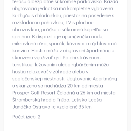
terasu a bezplatné súkromné parkovisko. Každá
ubytovacia jednotka má kompletne vybavenú
kuchyňu s chladničkou, priestor na posedenie s
rozkladacou pohovkou, TV s plochou
obrazovkou, práčku a súkromnú kúpeľňu so
sprchou. K dispozícii je aj umývačka riadu,
mikrovlnná rúra, sporák, kávovar a rýchlovarná
kanvica. Hostia môžu v ubytovaní Apartmány u
skanzenu využívať gril. Po dni strávenom
turistikou, lyžovaním alebo rybárčením môžu
hostia relaxovať v záhrade alebo v
spoločenskej miestnosti. Ubytovanie Apartmány
u skanzenu sa nachádza 20 km od miesta
Prosper Golf Resort Čeladná a 26 km od miesta
Štramberský hrad a Trúba. Letisko Leoša
Janáčka Ostrava je vzdialené 33 km.
Počet izieb:
2