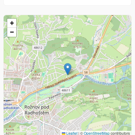
+
−
Leaflet
|
©
OpenStreetMap
contributors