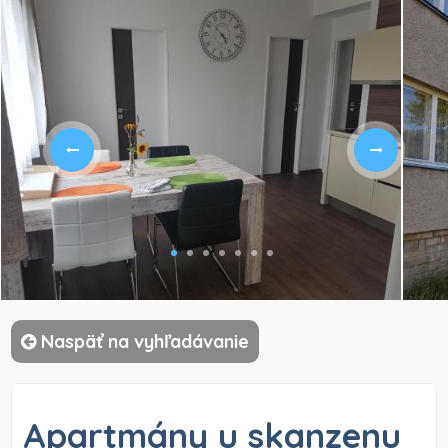
)
Naspäť na vyhľadávanie
Apartmány u skanzenu