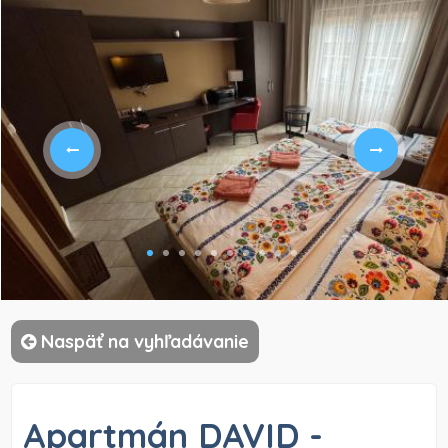
)
Naspäť na vyhľadávanie
Apartmán DAVID -