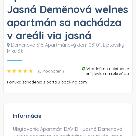
Jasná Demënová welnes
apartmán sa nachádza
v areáli via jasná
Demënová 515 Apartmánový dom 03101
,
Liptovský
Mikuláš
Vhodný na uplatnenie
(5 hodnotení)
príspevku na rekreáciu
Ponuka zariadenia z portálu booking.com
Informácie
Ubytovanie Apartmán DAVID - Jasná Demënová