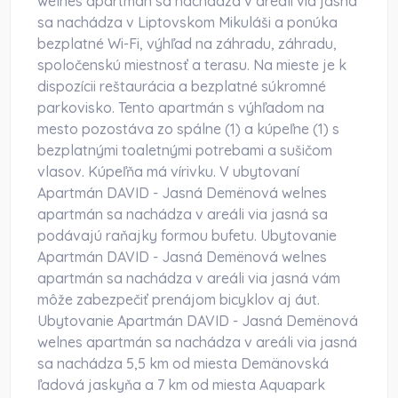
welnes apartmán sa nachádza v areáli via jasná
sa nachádza v Liptovskom Mikuláši a ponúka
bezplatné Wi-Fi, výhľad na záhradu, záhradu,
spoločenskú miestnosť a terasu. Na mieste je k
dispozícii reštaurácia a bezplatné súkromné
parkovisko. Tento apartmán s výhľadom na
mesto pozostáva zo spálne (1) a kúpeľne (1) s
bezplatnými toaletnými potrebami a sušičom
vlasov. Kúpeľňa má vírivku. V ubytovaní
Apartmán DAVID - Jasná Demënová welnes
apartmán sa nachádza v areáli via jasná sa
podávajú raňajky formou bufetu. Ubytovanie
Apartmán DAVID - Jasná Demënová welnes
apartmán sa nachádza v areáli via jasná vám
môže zabezpečiť prenájom bicyklov aj áut.
Ubytovanie Apartmán DAVID - Jasná Demënová
welnes apartmán sa nachádza v areáli via jasná
sa nachádza 5,5 km od miesta Demänovská
ľadová jaskyňa a 7 km od miesta Aquapark