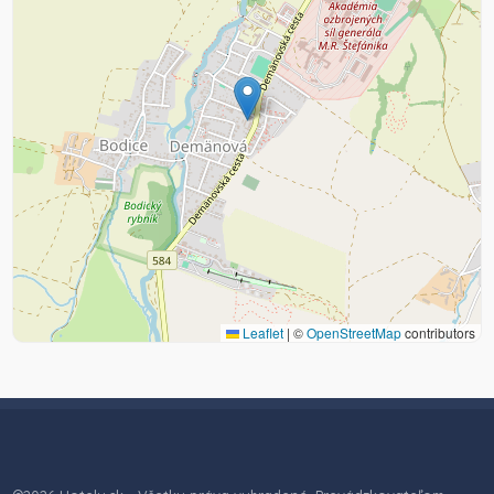
Leaflet
|
©
OpenStreetMap
contributors