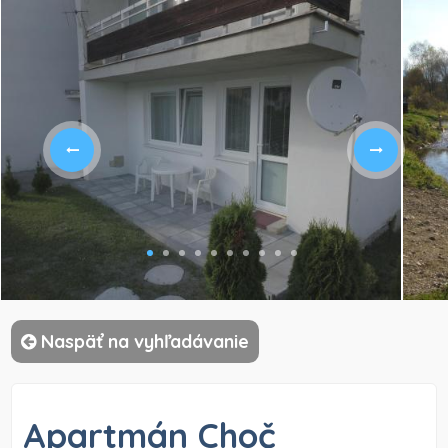
)
Naspäť na vyhľadávanie
Apartmán Choč