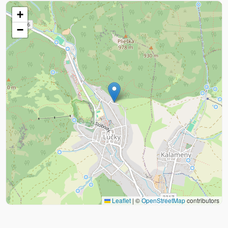
+
−
Leaflet
|
©
OpenStreetMap
contributors