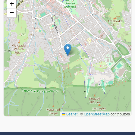
+
−
Leaflet
|
©
OpenStreetMap
contributors