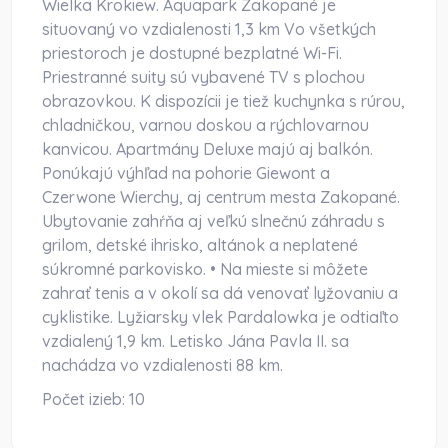
Wielka Krokiew. Aquapark Zakopané je
situovaný vo vzdialenosti 1,3 km Vo všetkých
priestoroch je dostupné bezplatné Wi-Fi.
Priestranné suity sú vybavené TV s plochou
obrazovkou. K dispozícii je tiež kuchynka s rúrou,
chladničkou, varnou doskou a rýchlovarnou
kanvicou. Apartmány Deluxe majú aj balkón.
Ponúkajú výhľad na pohorie Giewont a
Czerwone Wierchy, aj centrum mesta Zakopané.
Ubytovanie zahŕňa aj veľkú slnečnú záhradu s
grilom, detské ihrisko, altánok a neplatené
súkromné ​​parkovisko. • Na mieste si môžete
zahrať tenis a v okolí sa dá venovať lyžovaniu a
cyklistike. Lyžiarsky vlek Pardalowka je odtiaľto
vzdialený 1,9 km. Letisko Jána Pavla II. sa
nachádza vo vzdialenosti 88 km.
Počet izieb:
10