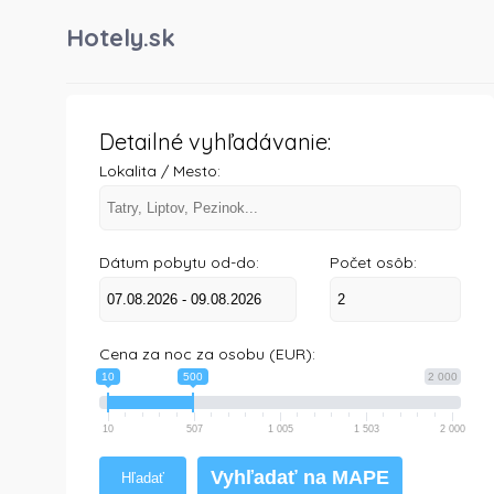
Hotely.sk
Detailné vyhľadávanie:
Lokalita / Mesto:
Dátum pobytu od-do:
Počet osôb:
Cena za noc za osobu (EUR):
10
500
2 000
10
507
1 005
1 503
2 000
Vyhľadať na MAPE
Hľadať