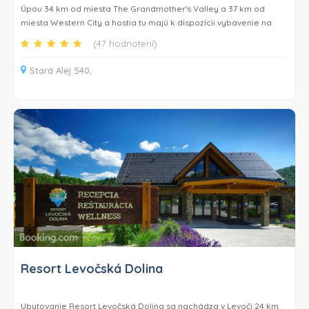
Úpou 34 km od miesta The Grandmother's Valley a 37 km od
miesta Western City a hostia tu majú k dispozícii vybavenie na
grilovanie. Tento penzión s 3 hviezdičkami ponúka bezplatné Wi-
(47 hodnotení)
Fi, záhradu a terasu. Ubytovanie sa nachádza 26 km od miesta
Autobusová zastávka Strážné a má vonkajší bazén.
Stará Alej 540,
Každá izba v ubytovaní Penzion OK má šatníkovú skriňu, TV s
plochou obrazovkou a súkromnú kúpeľňu. Sůčasťou vybavenia sú
aj uteráky a posteľná bielizeň. V izbách je k dispozícii súkromná
kúpeľňa so sprchou a niektoré izby v ubytovaní Penzion OK
ponúkajú tiež priestor na posedenie. Všetky izby majú chladničku.
Hostia ubytovania Penzion OK sa môžu v destinácii Svoboda nad
Úpou a okolí venovať rôznym aktivitám, napríklad turistike,
lyžovaniu a cyklistike.
Ubytovanie Penzion OK sa nachádza 43 km od miesta Wang
Church. Letisko Pardubice je vzdialené 85 km.
Resort Levočská Dolina
Ubytovanie Resort Levočská Dolina sa nachádza v Levoči 24 km