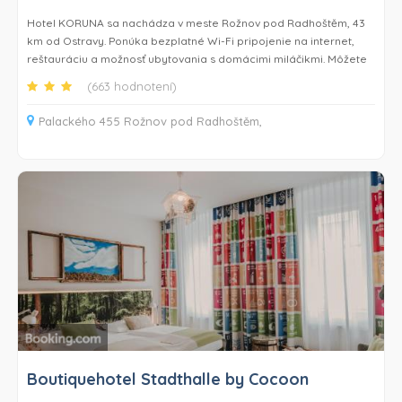
Hotel KORUNA sa nachádza v meste Rožnov pod Radhoštěm, 43
km od Ostravy. Ponúka bezplatné Wi-Fi pripojenie na internet,
reštauráciu a možnosť ubytovania s domácimi miláčikmi. Môžete
si tu zájsť do baru na mieste. Na mieste je k dispozícii súkromné ​​
(663 hodnotení)
parkovisko dostupné na požiadanie.
Palackého 455 Rožnov pod Radhoštěm,
Každá izba je vybavená TV s plochou obrazovkou. Niektoré majú
priestor na posedenie, kde môžete relaxovať po náročnom dni.
Všetky izby majú súkromnú kúpeľňu.
Ubytovacie zariadenie ponúka služby predaja vstupeniek. Ako
hostia môžete využiť zľavu na letiskový transfer.
V hoteli si môžete zahrať šípky a biliard. Velké Kralovice sa
nachádzajú 15 km a Tešín 48 km hotela. Najbližšie letisko je letisko
Leoša Janáčka vzdialené 26 km. Za príplatok je vám k dispozícii
kyvadlová doprava luxusnou limuzínou medzi hotelom a letiskom.
Boutiquehotel Stadthalle by Cocoon