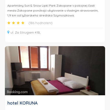
Apartmány Sun & Snow Lipki Park Zakopane v pokojnej časti
mesta Zakopane ponúkajú ubytovanie s vlastným stravovaním,
1,9 km od lyžiarskeho strediska Szymoszkowa.
(186 hodnotení)
Tento svetlý a moderný apartmán má TV a terasu. Kompletne
vybavená kuchynka má umývačku riadu a chladničku. V
ul. Za Strugiem 41B,
súkromnej kúpeľni je k dispozícii sprchovací kút a z izieb sa
naskytá výhľad na okolité hory.
V apartmánoch Sun & Snow Lipki Park Zakopane je vám k
dispozícii terasa. Nájdete tu aj úschovňu lyží. V okolí sa môžete
venovať aktivitám, ako je lyžovanie a turistika.
V okolí môžete navštíviť skokanský mostík Wielka Krokiew, ktorý
je vzdialený 2,7 km. Nákupná ulica Krupówki je vzdialená 1,6 km
od apartmánov.
hotel KORUNA