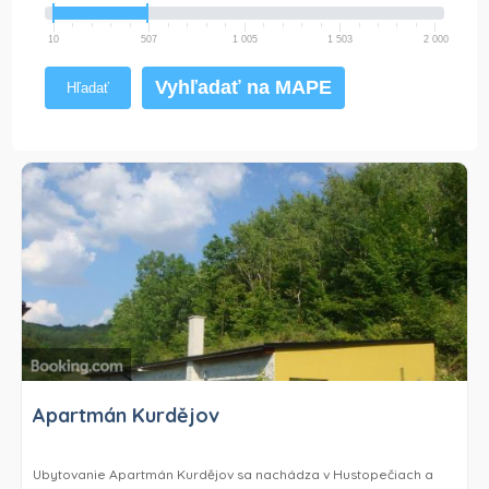
10
507
1 005
1 503
2 000
Vyhľadať na MAPE
Hľadať
Apartmán Kurdějov
Ubytovanie Apartmán Kurdějov sa nachádza v Hustopečiach a