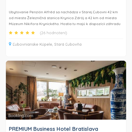
Ubytovanie Penzión Alfréd sa nachádza v Starej Ľubovni 42 km
od miesta Železničná stanica Krynica Zdrój a 42 km od miesta
Múzeum Nikifora Krynického. Hostia tu majú k dispozícii záhradu
a bezplatné Wi-Fi v celom ubytovaní a využívať môžu bezplatné
(26 hodnotení)
súkromné parkovisko. Ubytovanie sa nachádza približne 46 km
od miesta Nedecký hrad, 12 km od miesta Ľubovniansky hrad a
Ľubovnianske Kúpele, Stará Ľubovňa
43 km od miesta Belianska jaskyňa.
Každá izba v ubytovaní Penzión Alfréd má súkromnú kúpeľňu so
sprchou.
Hostia ubytovania Penzión Alfréd sa môžu v Starej Ľubovni a
okolí venovať rôznym aktivitám, napríklad turistike, lyžovaniu a
cyklistike.
Letisko Poprad-Tatry je vzdialené 59 km.
PREMIUM Business Hotel Bratislava