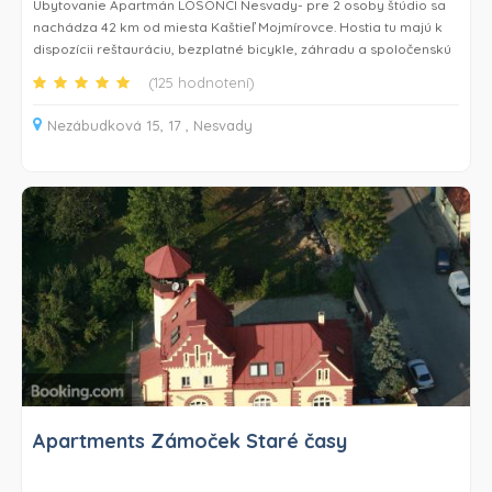
Ubytovanie Apartmán LOSONCI Nesvady- pre 2 osoby štúdio sa
nachádza 42 km od miesta Kaštieľ Mojmírovce. Hostia tu majú k
dispozícii reštauráciu, bezplatné bicykle, záhradu a spoločenskú
miestnosť. Hostia môžu v celom ubytovaní využívať bezplatné Wi-
(125 hodnotení)
Fi a na mieste je k dispozícii súkromné parkovisko.
Nezábudková 15, 17 , Nesvady
Ubytovanie Apartmán LOSONCI Nesvady- pre 2 osoby štúdio
hosťom ponúka terasu, výhľad na záhradu, priestor na
posedenie, TV s plochou obrazovkou, kompletne vybavenú
kuchyňu, v ktorej môžu využívať chladničku a rúru, a súkromnú
kúpeľňu, kde majú k dispozícii sprchu a bezplatné toaletné
potreby. K dispozícii je aj mikrovlnná rúra, sporák, hriankovač,
kávovar a rýchlovarná kanvica.
Hostia môžu v ubytovaní Apartmán LOSONCI Nesvady- pre 2
osoby štúdio využívať detské ihrisko.
Hostia ubytovania Apartmán LOSONCI Nesvady- pre 2 osoby
štúdio si na mieste môžu zahrať šipky a v okolí tráviť čas turistikou
alebo cyklistikou.
Apartments Zámoček Staré časy
Ubytovanie Apartmán LOSONCI Nesvady- pre 2 osoby štúdio sa
nachádza 47 km od miesta Kaštieľ Belá a 25 km od miesta