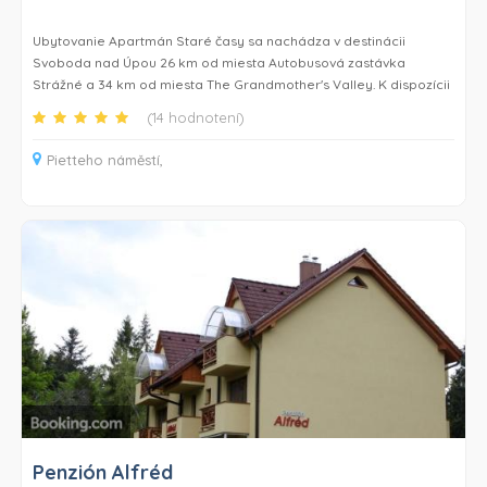
Ubytovanie Apartmán Staré časy sa nachádza v destinácii
Svoboda nad Úpou 26 km od miesta Autobusová zastávka
Strážné a 34 km od miesta The Grandmother's Valley. K dispozícii
tu je bezplatné Wi-Fi a TV s plochou obrazovkou. Tento apartmán
(14 hodnotení)
ponúka bezplatné súkromné parkovisko a nachádza sa v oblasti,
kde sa hostia môžu venovať rôznym aktivitám, napríklad turistike,
Pietteho náměstí,
lyžovaniu a cyklistike.
Tento apartmán má spálňu (1), obývaciu izbu, kompletne
vybavenú kuchyňu s chladničkou a kávovarom a kúpeľňu (1) so
sprchou a bezplatnými toaletnými potrebami. Súčasťou
vybavenia sú uteráky a posteľná bielizeň.
V ubytovaní Apartmán Staré časy je k dispozícii prenájom
lyžiarskeho vybavenia, predaj skipasov a úschovňa lyží.
Ubytovanie Apartmán Staré časy sa nachádza 36 km od miesta
Western City a 42 km od miesta Wang Church. Letisko Pardubice
je vzdialené 85 km.
Penzión Alfréd