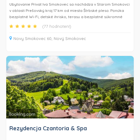
Ubytovanie Privat Iva Smokovec sa nachádza v Starom Smokovci
v oblasti Prešovský kraj 17 km od miesta Štrbské pleso. Ponúka
bezplatné Wi-Fi, detské ihrisko, terasu a bezplatné súkromné
parkovisko.
(77 hodnotení)
Niektoré ubytovacie jednotky majú satelitnú TV s plochou
Novy Smokovec 60, Nový Smokovec
obrazovkou, kompletne vybavenú kuchynku s chladničkou a
súkromnú kúpeľňu so sprchou a bezplatnými toaletnými
potrebami.
Hostia môžu v ubytovaní Privat Iva Smokovec využívať gril.
Po dni strávenom turistikou, lyžovaním alebo cyklistikou môžu
hostia relaxovať v záhrade alebo v spoločenskej miestnosti.
Ubytovanie Privat Iva Smokovec sa nachádza 25 km od miesta
Chodník korunami stromov a 45 km od miesta Dobšinská ľadová
jaskyňa. Letisko Poprad-Tatry je vzdialené 9 km.
Rezydencja Czantoria & Spa