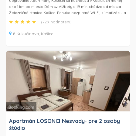
Ubytovanie Apartmány Kukučín sa nachádza v Košiciach menej
ako 1 km od miesta Dóm sv. Alžbety a 19 min. chôdze od miesta
Železničná stanica Košice. Ponúka bezplatné Wi-Fi, klimatizáciu a
prístup do záhrady.
(729 hodnotení)
Niektoré ubytovacie jednotky majú satelitnú TV s plochou
8 Kukučínova, Košice
obrazovkou, kompletne vybavenú kuchyňu s chladničkou a
súkromnú kúpeľňu so sprchou a bezplatnými toaletnými
potrebami.
Medzi vyhľadávané miesta v blízkosti ubytovania Apartmány
Kukučín patria Steel Aréna, Spoločenský pavilón a Hrnčiarska
ulica. Medzinárodné letisko Košice je vzdialené 5 km.
Apartmán LOSONCI Nesvady- pre 2 osoby
štúdio