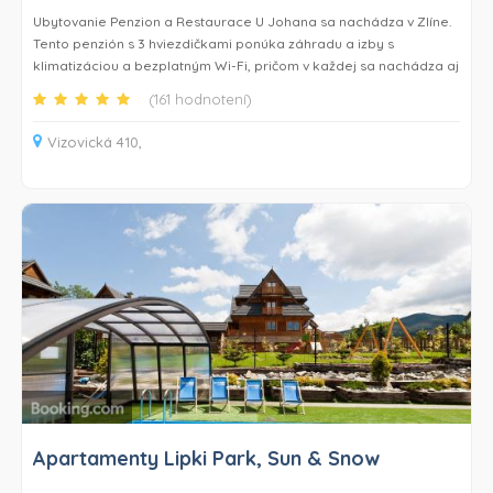
Ubytovanie Penzion a Restaurace U Johana sa nachádza v Zlíne.
Tento penzión s 3 hviezdičkami ponúka záhradu a izby s
klimatizáciou a bezplatným Wi-Fi, pričom v každej sa nachádza aj
súkromná kúpeľňa. Tento penzión má terasu a výhľad na mesto.
(161 hodnotení)
Hostia sa môžu stravovať v reštaurácii alebo si posedieť v bare.
Vizovická 410,
Každá izba má súkromnú kúpeľňu s bidetom, bezplatnými
toaletnými potrebami a sušičom vlasov. V každej izbe v ubytovaní
Penzion a Restaurace U Johana sa nachádza písací stôl a TV s
plochou obrazovkou.
Hostia môžu v ubytovaní Penzion a Restaurace U Johana využívať
detské ihrisko. Hostia ubytovania Penzion a Restaurace U Johana
sa môžu v Zlíne a okolí venovať rôznym aktivitám, napríklad
lyžovaniu.
Apartamenty Lipki Park, Sun & Snow