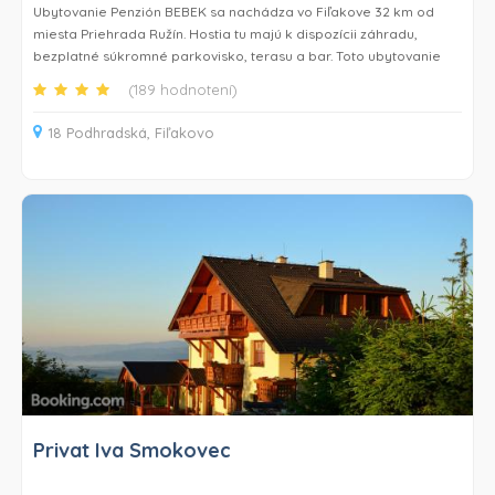
Ubytovanie Penzión BEBEK sa nachádza vo Fiľakove 32 km od
miesta Priehrada Ružín. Hostia tu majú k dispozícii záhradu,
bezplatné súkromné parkovisko, terasu a bar. Toto ubytovanie
ponúka izbovú službu a má reštauráciu a detské ihrisko. Niektoré
(189 hodnotení)
izby majú balkón s výhľadom na záhradu.
18 Podhradská, Fiľakovo
Každá izba v ubytovaní Penzión BEBEK má písací stôl, TV s
plochou obrazovkou a súkromnú kúpeľňu. Sůčasťou vybavenia sú
aj uteráky a posteľná bielizeň. V izbách ubytovania Penzión
BEBEK je k dispozícii bezplatné Wi-Fi a súkromná kúpeľňa so
sprchou a bezplatnými toaletnými potrebami a niektoré izby
ponúkajú tiež výhľad na mesto.
V ubytovaní Penzión BEBEK sa podávajú raňajky formou bufetu
alebo kontinentálne raňajky.
Hostia môžu v ubytovaní Penzión BEBEK využívať gril. Hostia
ubytovania Penzión BEBEK sa môžu vo Fiľakove a okolí venovať
rôznym aktivitám, napríklad cyklistike.
Privat Iva Smokovec