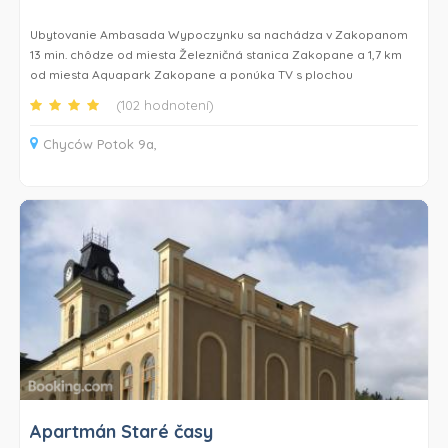
Tuřany je vzdialené 35 km.
Ubytovanie Ambasada Wypoczynku sa nachádza v Zakopanom
13 min. chôdze od miesta Železničná stanica Zakopane a 1,7 km
od miesta Aquapark Zakopane a ponúka TV s plochou
obrazovkou. Na mieste je k dispozícii súkromné parkovisko.
(102 hodnotení)
Niektoré ubytovacie jednotky majú terasu s výhľadom na hory,
Chyców Potok 9a,
kompletne vybavenú kuchyňu a súkromnú kúpeľňu s vaňou.
Ubytovanie Ambasada Wypoczynku sa nachádza 4,8 km od
miesta Tatranský národný park a 14 km od miesta Pohorie
Gubałówka.
Apartmán Staré časy