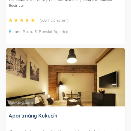
Ubytovanie Resort Levočská Dolina sa nachádza 48 km od miesta
Bystrica!
Dobšinská ľadová jaskyňa a 7,1 km od miesta Katedrála sv.
Jakuba v Levoči. Letisko Poprad-Tatry je vzdialené 38 km.
You can start your day with a rich buffet breakfast at the Hotel
(333 hodnotení)
Garni Expo. We are garni hotel that means we offer only
breakfast, however our location is perfect.
Jana Bottu 5, Banská Bystrica
Our hotel is situated 500 metres from the historical centre of
Banska Bystrica, there are many restaurants and cafés. Hotel
Garni Expo enjoys a peaceful location, 5 km from the Sachticky
Ski Area nad 10 minutes walking form Europa Shopping center or
club-Ministry of fun. It offers accommodation units with a lush
green garden, free Wi-Fi and smart TV.
Parking is included in the price.
Within 1 km you can reach the main train and bus stations. The
Selce Ski Area can be reached within 7 km, while the Kraliky Ski
Area is 10 km away. The Sliac Airport as well as the Donovaly Ski
Resort can be found within a 20-minute drive.
Apartmány Kukučín